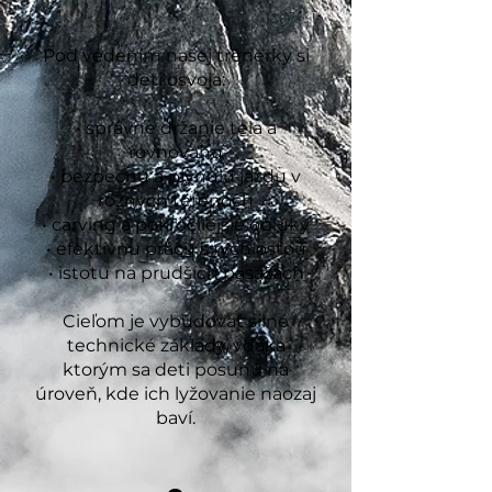
Pod vedením našej trénerky si
deti osvoja:
• správne držanie tela a
rovnováhu
• bezpečnú a plynulú jazdu v
rôznych terénoch
• carving a pokročilejšie oblúky
• efektívnu prácu s rýchlosťou
• istotu na prudších pasážach
Cieľom je vybudovať silné
technické základy, vďaka
ktorým sa deti posunú na
úroveň, kde ich lyžovanie naozaj
baví.