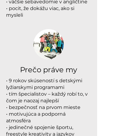
• väčšie sebavedomie v angličtine
• pocit, že dokážu viac, ako si
mysleli
Prečo práve my
• 9 rokov skúseností s detskými
lyžiarskymi programami
• tím špecialistov – každý robí to, v
čom je naozaj najlepší
• bezpečnosť na prvom mieste
• motivujúca a podporná
atmosféra
• jedinečné spojenie športu,
freestyle kreativity a jazykov