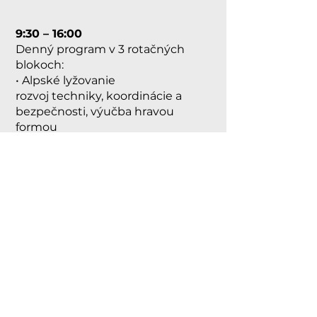
9:30 – 16:00
Denný program v 3 rotačných
blokoch:
• Alpské lyžovanie
rozvoj techniky, koordinácie a
bezpečnosti, výučba hravou
formou
• Freestyle lyžovanie v snowparku
základy freestyle, bezpečnosť v
snowparku
• English time
komunikatívna angličtina formou
hier a tematických aktivít
Skupiny sa počas dňa pravidelne
striedajú, aby každé dieťa
absolvovalo všetky tri časti
programu.