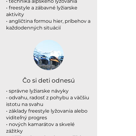
• technika alpského lyžovania
• freestyle a zábavné lyžiarske
aktivity
• angličtina formou hier, príbehov a
každodenných situácií
Čo si deti odnesú
• správne lyžiarske návyky
• odvahu, radosť z pohybu a väčšiu
istotu na svahu
• základy freestyle lyžovania alebo
viditeľný progres
• nových kamarátov a skvelé
zážitky