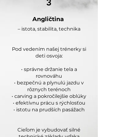
3
Angličtina
– istota, stabilita, technika
Pod vedením našej trénerky si
deti osvoja:
• správne držanie tela a
rovnováhu
• bezpečnú a plynulú jazdu v
rôznych terénoch
• carving a pokročilejšie oblúky
• efektívnu prácu s rýchlosťou
• istotu na prudších pasážach
Cieľom je vybudovať silné
technické základy, vďaka