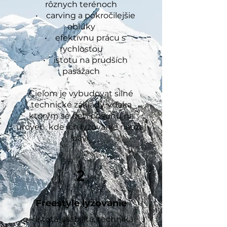
rôznych terénoch
• carving a pokročilejšie
oblúky
• efektivnu prácu s
rychlosťou
• istotu na prudších
pasážach
Cieľom je vybudovat silné
technické základy, vďaka
ktorým se deti posunú na
úroveň, kde ich lyžovanie naozaj
baví.
2
Freestyle lyžovanie
– istota, stabilita, technika